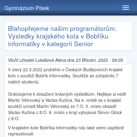
Gymnázium Písek
Toggl
navig
Přejít
Blahopřejeme našim programátorům.
k
Výsledky krajského kola v Bobříku
hlavnímu
obsahu
informatiky v kategorii Senior
Vložil uživatel
Lukášová Alena
dne 23 Březen, 2022 - 09:05.
V úterý 22.3.2022 proběhlo v Českých Budějovicích krajské
kolo v soutěži Bobřík informatiky. Soutěže se zúčastnilo 7
našich studentů.
Gratulujeme k dosažení krásných výsledkům. Nejlépe si vedli
Martin Větrovský a Václav Kučina. Na 4. místě se v krajské
soutěži umístil Martin Větrovský ze 7.O. 5. místo obsadil
Václav Kučina z 8.O. 8. místo v kraji vybojoval Šimon Glück
z 8.O.
V krajském kole Bobříka informatiky nás také velmi úspěšně
reprezetovali: