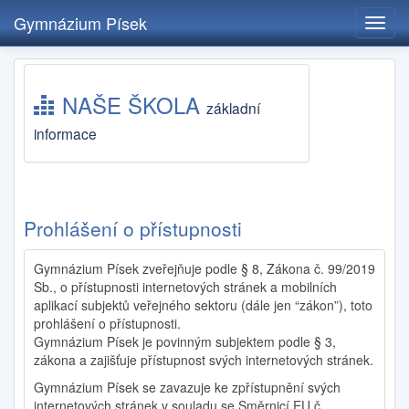
Gymnázium Písek
Toggl
navig
Přejít
k
NAŠE ŠKOLA
hlavnímu
základní
obsahu
informace
Prohlášení o přístupnosti
Gymnázium Písek zveřejňuje podle § 8, Zákona č. 99/2019
Sb., o přístupnosti internetových stránek a mobilních
aplikací subjektů veřejného sektoru (dále jen “zákon”), toto
prohlášení o přístupnosti.
Gymnázium Písek je povinným subjektem podle § 3,
zákona a zajišťuje přístupnost svých internetových stránek.
Gymnázium Písek se zavazuje ke zpřístupnění svých
internetových stránek v souladu se Směrnicí EU č.