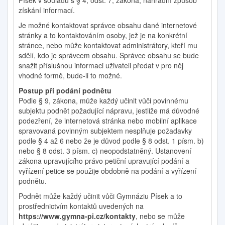
Písek v souladu s § 4, odst. 7, zákona, náhradní způsob
získání informací.
Je možné kontaktovat správce obsahu dané internetové
stránky a to kontaktováním osoby, jež je na konkrétní
stránce, nebo může kontaktovat administrátory, kteří mu
sdělí, kdo je správcem obsahu. Správce obsahu se bude
snažit příslušnou informaci uživateli předat v pro něj
vhodné formě, bude-li to možné.
Postup při podání podnětu
Podle § 9, zákona, může každý učinit vůči povinnému
subjektu podnět požadující nápravu, jestliže má důvodné
podezření, že internetová stránka nebo mobilní aplikace
spravovaná povinným subjektem nesplňuje požadavky
podle § 4 až 6 nebo že je důvod podle § 8 odst. 1 písm. b)
nebo § 8 odst. 3 písm. c) neopodstatněný. Ustanovení
zákona upravujícího právo petiční upravující podání a
vyřízení petice se použije obdobně na podání a vyřízení
podnětu.
Podnět může každý učinit vůči Gymnáziu Písek a to
prostřednictvím kontaktů uvedených na
https://www.gymna-pi.cz/kontakty
, nebo se může