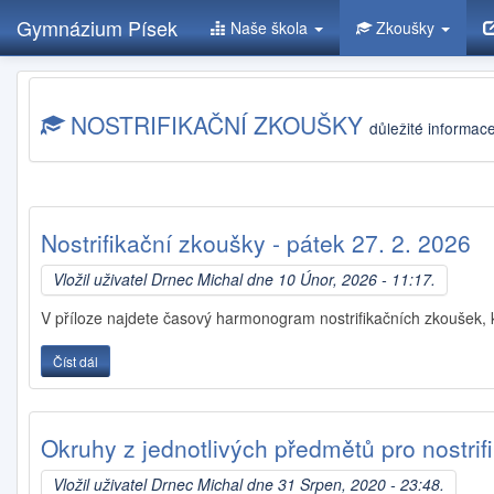
Gymnázium Písek
Naše škola
Zkoušky
Přejít
k
NOSTRIFIKAČNÍ ZKOUŠKY
hlavnímu
důležité informac
obsahu
Nostrifikační zkoušky - pátek 27. 2. 2026
Vložil uživatel
Drnec Michal
dne 10 Únor, 2026 - 11:17.
V příloze najdete časový harmonogram nostrifikačních zkoušek, k
Číst dál
Nostrifikační zkoušky - pátek 27. 2. 2026
Okruhy z jednotlivých předmětů pro nostrif
Vložil uživatel
Drnec Michal
dne 31 Srpen, 2020 - 23:48.