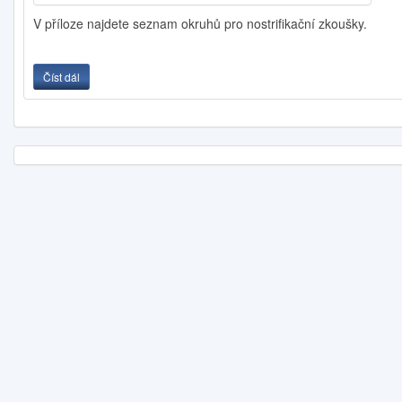
V příloze najdete seznam okruhů pro nostrifikační zkoušky.
Číst dál
Okruhy z jednotlivých předmětů pro nostrifikační zkoušky