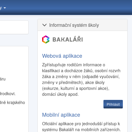
ty
Informační systém školy
Webová aplikace
Zpřístupňuje rodičům informace o
klasifikaci a docházce žáků, osobní rozvrh
žáka a změny v něm (odpadlé vyučování,
láru
změny v předmětech), akce školy
(exkurze, kulturní a sportovní akce),
Hrodkovi.
domácí úkoly apod.
edně krajského
Přihlásit
Mobilní aplikace
Oficiální aplikace pro jednodušší přístup k
systému Bakaláři na mobilních zařízeních.