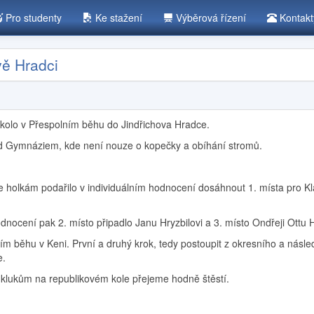
Pro studenty
Ke stažení
Výběrová řízení
Kontak
vě Hradci
é kolo v Přespolním běhu do Jindřichova Hradce.
od Gymnáziem, kde není nouze o kopečky a obíhání stromů.
i se holkám podařilo v individuálním hodnocení dosáhnout 1. místa pro K
hodnocení pak 2. místo připadlo Janu Hryzbilovi a 3. místo Ondřeji Ottu 
olním běhu v Keni. První a druhý krok, tedy postoupit z okresního a násl
e.
klukům na republikovém kole přejeme hodně štěstí.