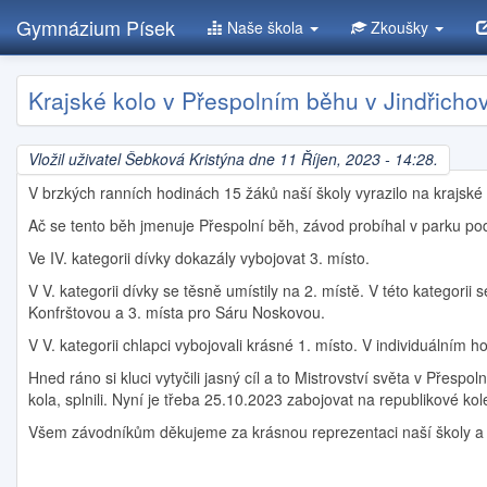
Gymnázium Písek
Naše škola
Zkoušky
Přejít
Krajské kolo v Přespolním běhu v Jindřicho
k
hlavnímu
obsahu
Vložil uživatel
Šebková Kristýna
dne 11 Říjen, 2023 - 14:28.
V brzkých ranních hodinách 15 žáků naší školy vyrazilo na krajsk
Ač se tento běh jmenuje Přespolní běh, závod probíhal v parku p
Ve IV. kategorii dívky dokazály vybojovat 3. místo.
V V. kategorii dívky se těsně umístily na 2. místě. V této kategori
Konfrštovou a 3. místa pro Sáru Noskovou.
V V. kategorii chlapci vybojovali krásné 1. místo. V individuálním 
Hned ráno si kluci vytyčili jasný cíl a to Mistrovství světa v Přesp
kola, splnili. Nyní je třeba 25.10.2023 zabojovat na republikové kol
Všem závodníkům děkujeme za krásnou reprezentaci naší školy a 