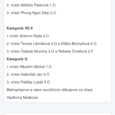
2. místo Alžběta Paterová 1.O
3. místo Phung Ngoc Diep 2.O
Kategorie VG II
1.místo Antonín Kada 4.O
2. místo Tereza Literáková 4.O a Eliška Bechyňová 4.O
3. místo Tadeáš Novotný 4.O a Rebeka Činátlová 2.F
Kategorie G
1.místo Nikodím Michal 7.O
2. místo Halbrštát Jan 5.O
3. místo Palička Lukáš 5.O
Blahopřejeme a všem soutěžícím děkujeme za účast.
Vladimíra Mašková