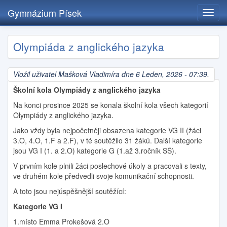
Gymnázium Písek
Toggl
navig
Přejít
Olympiáda z anglického jazyka
k
hlavnímu
obsahu
Vložil uživatel
Mašková Vladimíra
dne 6 Leden, 2026 - 07:39.
Školní kola Olympiády z anglického jazyka
Na konci prosince 2025 se konala školní kola všech kategorií
Olympiády z anglického jazyka.
Jako vždy byla nejpočetněji obsazena kategorie VG II (žáci
3.O, 4.O, 1.F a 2.F), v té soutěžilo 31 žáků. Další kategorie
jsou VG I (1. a 2.O) kategorie G (1.až 3.ročník SŠ).
V prvním kole plnili žáci poslechové úkoly a pracovali s texty,
ve druhém kole předvedli svoje komunikační schopnosti.
A toto jsou nejúspěšnější soutěžící:
Kategorie VG I
1.místo Emma Prokešová 2.O