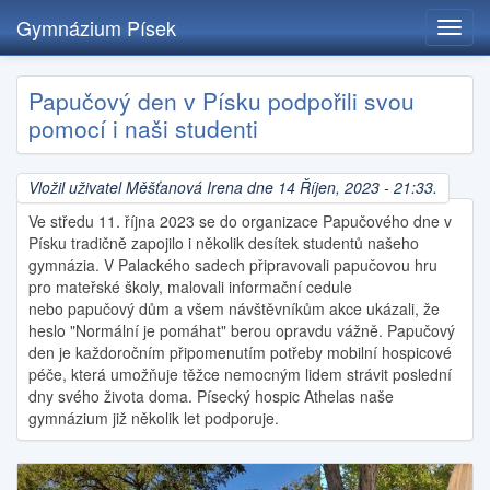
Gymnázium Písek
Toggl
navig
Přejít
Papučový den v Písku podpořili svou
k
pomocí i naši studenti
hlavnímu
obsahu
Vložil uživatel
Měšťanová Irena
dne 14 Říjen, 2023 - 21:33.
Ve středu 11. října 2023 se do organizace Papučového dne v
Písku tradičně zapojilo i několik desítek studentů našeho
gymnázia. V Palackého sadech připravovali papučovou hru
pro mateřské školy, malovali informační cedule
nebo papučový dům a všem návštěvníkům akce ukázali, že
heslo "Normální je pomáhat" berou opravdu vážně. Papučový
den je každoročním připomenutím potřeby mobilní hospicové
péče, která umožňuje těžce nemocným lidem strávit poslední
dny svého života doma. Písecký hospic Athelas naše
gymnázium již několik let podporuje.