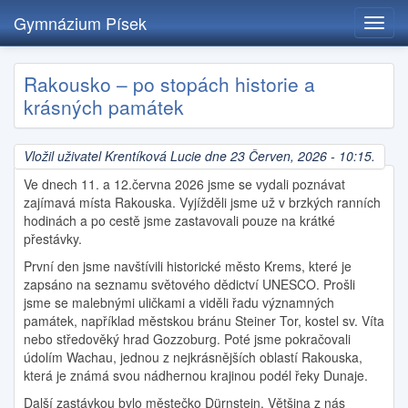
Gymnázium Písek
Toggl
navig
Přejít
Rakousko – po stopách historie a
k
krásných památek
hlavnímu
obsahu
Vložil uživatel
Krentíková Lucie
dne 23 Červen, 2026 - 10:15.
Ve dnech 11. a 12.června 2026 jsme se vydali poznávat
zajímavá místa Rakouska. Vyjížděli jsme už v brzkých ranních
hodinách a po cestě jsme zastavovali pouze na krátké
přestávky.
První den jsme navštívili historické město Krems, které je
zapsáno na seznamu světového dědictví UNESCO. Prošli
jsme se malebnými uličkami a viděli řadu významných
památek, například městskou bránu Steiner Tor, kostel sv. Víta
nebo středověký hrad Gozzoburg. Poté jsme pokračovali
údolím Wachau, jednou z nejkrásnějších oblastí Rakouska,
která je známá svou nádhernou krajinou podél řeky Dunaje.
Další zastávkou bylo městečko Dürnstein. Většina z nás