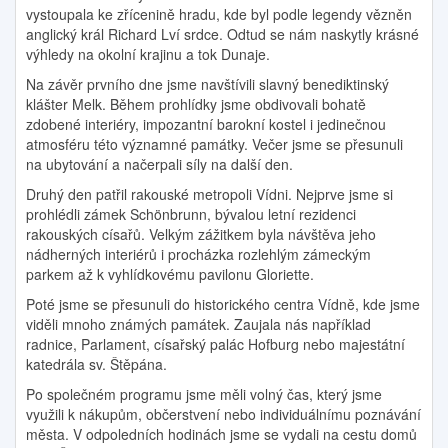
vystoupala ke zřícenině hradu, kde byl podle legendy vězněn
anglický král Richard Lví srdce. Odtud se nám naskytly krásné
výhledy na okolní krajinu a tok Dunaje.
Na závěr prvního dne jsme navštívili slavný benediktinský
klášter Melk. Během prohlídky jsme obdivovali bohatě
zdobené interiéry, impozantní barokní kostel i jedinečnou
atmosféru této významné památky. Večer jsme se přesunuli
na ubytování a načerpali síly na další den.
Druhý den patřil rakouské metropoli Vídni. Nejprve jsme si
prohlédli zámek Schönbrunn, bývalou letní rezidenci
rakouských císařů. Velkým zážitkem byla návštěva jeho
nádherných interiérů i procházka rozlehlým zámeckým
parkem až k vyhlídkovému pavilonu Gloriette.
Poté jsme se přesunuli do historického centra Vídně, kde jsme
viděli mnoho známých památek. Zaujala nás například
radnice, Parlament, císařský palác Hofburg nebo majestátní
katedrála sv. Štěpána.
Po společném programu jsme měli volný čas, který jsme
využili k nákupům, občerstvení nebo individuálnímu poznávání
města. V odpoledních hodinách jsme se vydali na cestu domů