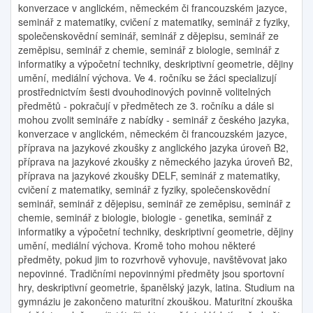
konverzace v anglickém, německém či francouzském jazyce,
seminář z matematiky, cvičení z matematiky, seminář z fyziky,
společenskovědní seminář, seminář z dějepisu, seminář ze
zeměpisu, seminář z chemie, seminář z biologie, seminář z
informatiky a výpočetní techniky, deskriptivní geometrie, dějiny
umění, mediální výchova. Ve 4. ročníku se žáci specializují
prostřednictvím šesti dvouhodinových povinně volitelných
předmětů - pokračují v předmětech ze 3. ročníku a dále si
mohou zvolit semináře z nabídky - seminář z českého jazyka,
konverzace v anglickém, německém či francouzském jazyce,
příprava na jazykové zkoušky z anglického jazyka úroveň B2,
příprava na jazykové zkoušky z německého jazyka úroveň B2,
příprava na jazykové zkoušky DELF, seminář z matematiky,
cvičení z matematiky, seminář z fyziky, společenskovědní
seminář, seminář z dějepisu, seminář ze zeměpisu, seminář z
chemie, seminář z biologie, biologie - genetika, seminář z
informatiky a výpočetní techniky, deskriptivní geometrie, dějiny
umění, mediální výchova. Kromě toho mohou některé
předměty, pokud jim to rozvrhově vyhovuje, navštěvovat jako
nepovinné. Tradičními nepovinnými předměty jsou sportovní
hry, deskriptivní geometrie, španělský jazyk, latina. Studium na
gymnáziu je zakončeno maturitní zkouškou. Maturitní zkouška