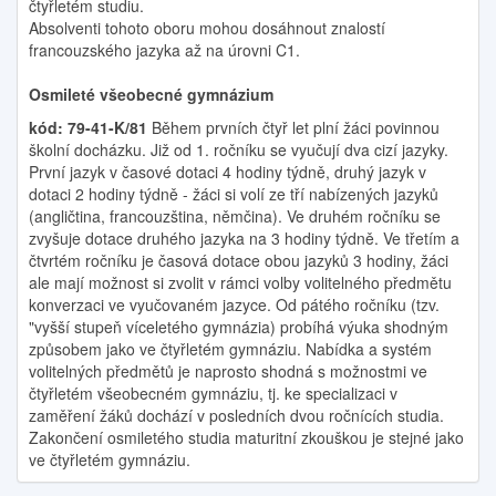
čtyřletém studiu.
Absolventi tohoto oboru mohou dosáhnout znalostí
francouzského jazyka až na úrovni C1.
Osmileté všeobecné gymnázium
kód: 79-41-K/81
Během prvních čtyř let plní žáci povinnou
školní docházku. Již od 1. ročníku se vyučují dva cizí jazyky.
První jazyk v časové dotaci 4 hodiny týdně, druhý jazyk v
dotaci 2 hodiny týdně - žáci si volí ze tří nabízených jazyků
(angličtina, francouzština, němčina). Ve druhém ročníku se
zvyšuje dotace druhého jazyka na 3 hodiny týdně. Ve třetím a
čtvrtém ročníku je časová dotace obou jazyků 3 hodiny, žáci
ale mají možnost si zvolit v rámci volby volitelného předmětu
konverzaci ve vyučovaném jazyce. Od pátého ročníku (tzv.
"vyšší stupeň víceletého gymnázia) probíhá výuka shodným
způsobem jako ve čtyřletém gymnáziu. Nabídka a systém
volitelných předmětů je naprosto shodná s možnostmi ve
čtyřletém všeobecném gymnáziu, tj. ke specializaci v
zaměření žáků dochází v posledních dvou ročnících studia.
Zakončení osmiletého studia maturitní zkouškou je stejné jako
ve čtyřletém gymnáziu.