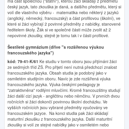
má část společnou ("státní"), kterou žáci skládají z předmětu
český jazyk, tato zkouška je daná, a dalšího předmětu, který si
volí dle vlastního výběru - matematika nebo některý z jazyků
(anglický, německý, francouzský) a část profilovou (školní), ve
které si žáci vybírají 2 povinné předměty z nabídky, stanovené
ředitelem školy. Žák si ve společné části může zvolit až 2
nepovinné zkoušky, stejně je tomu tak i v části profilové.
Šestileté gymnázium (dříve "s rozšířenou výukou
francouzského jazyka")
kód: 79-41-K/61
Ke studiu v tomto oboru jsou přijímáni žáci
ze sedmých tříd ZŠ. Pro přijetí není nutná předchozí znalost
francouzského jazyka. Obsah studia je podobný jako v
osmiletém studijním oboru. Navíc je zde rozšířená výuka
francouzského jazyka. Výuka českými pedagogy je
"zatraktivněna" rodilými mluvčími. Kromě francouzštiny studují
žáci další cizí jazyk - angličtinu nebo němčinu. V prvních dvou
ročnících si žáci dokončí povinnou školní docházku. Ve
vyšších ročnících jsou vybrané předměty vyučovány ve
francouzském jazyce. Na konci studia pak žáci skládají
maturitní zkoušku z francouzského jazyka. Další maturitní
zkoušky si volí ze stejné nabídky jako v osmiletém nebo