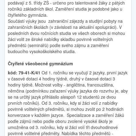
podávají z 5. třídy ZŠ - určeno pro talentované žáky z pátých
ročníků základních škol. Zaměření studia je podobné jako u
čtyřletého gymnázia.
Součástí výuky jsou zahraniční zájezdy a studijní pobyty na
zahraničních školách (v závislosti na aktuální spolupráci). V
posledních dvou ročnících studia ve všech oborech si mohou
žáci volit ze široké nabídky skladbu povinně volitelných
předmětů (seminářů) podle svého zájmu a zaměření
budoucího vysokoškolského studia.
Čtyřleté všeobecné gymnázium
kód: 79-41-K/41
Od 1. ročníku se vyučují 2 jazyky, první jazyk
v časové dotaci 4 hodiny týdně, druhý v časové dotaci 3
hodiny týdně. Možnost volby - angličtina, francouzština,
němčina (podmínkou zařazení výuky jazyka do rozvrhu je, aby
se na určitý jazyk přihlásilo alespoň 12 studentů ze dvou
prvních ročníků). Od 3. ročníku, kdy si žáci volí z nabídky
povinně volitelných předmětů, si mohou zvolit po 2 hodinách
konverzace v každém jazyce. Specializace a zaměření žáků
podle zájmů nebo podle oboru zvolené vysoké školy je
umožněna od 3. ročníku, kdy si žáci volí tři dvouhodinové
povinně volitelné předměty. Nabídka těchto předmětů -