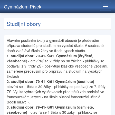
Gymnázium Písek
Toggl
navig
Přejít
Studijní obory
k
hlavnímu
obsahu
Hlavním posláním školy a gymnázií obecně je především
příprava studentů pro studium na vysoké škole. V současné
době vzdělává škola žáky ve třech typech studia.
1. studijní obor: 79-41-K/41
Gymnázium (čtyřleté,
všeobecné
) - otevírají se 2 třídy po 30 žácích - přihlášky se
podávají z 9. třídy ZŠ - poskytuje klasické všeobecné vzdělání,
zaměřené především pro přípravu na studium na vysokých
školách
2. studijní obor: 79-41-K/61
Gymnázium (šestileté)
-
otevírá se 1 třída s 30 žáky - přihlášky se podávají ze 7. třídy
ZŠ. Výuka vybraných vyučovacích předmětů zde probíhá ve
francouzském jazyce - na škole působí francouzští učitelé
(rodilí mluvčí).
3. studijní obor: 79-41-K/81
Gymnázium (osmileté,
všeobecné)
- otevírá se 1 třída s 30 žáky - přihlášky se