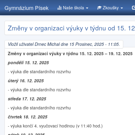
Gymnázium Písek
Naše škola
Zkoušky
Přejít
Změny v organizaci výuky v týdnu od 15. 12
k
hlavnímu
obsahu
Vložil uživatel
Drnec Michal
dne 15 Prosinec, 2025 - 11:05.
Změny v organizaci výuky v týdnu 15. 12. 2025 – 19. 12. 2025
pondělí 15. 12. 2025
- výuka dle standardního rozvrhu
úterý 16. 12. 2025
- výuka dle standardního rozvrhu
středa 17. 12. 2025
- výuka dle standardního rozvrhu
čtvrtek 18. 12. 2025
- výuka končí 4. vyučovací hodinou (v 11:40 hod.)
pátek 19. 12. 2025