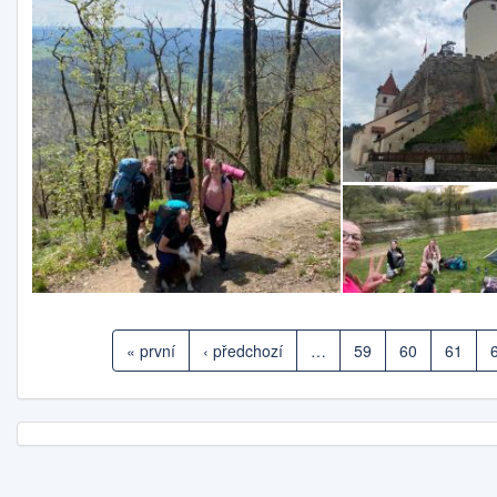
« první
‹ předchozí
…
59
60
61