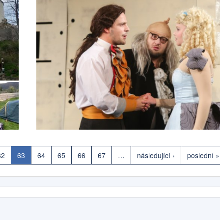
62
63
64
65
66
67
…
následující ›
poslední »