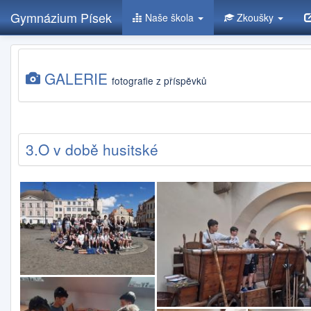
Gymnázium Písek
Naše škola
Zkoušky
Přejít
k
GALERIE
hlavnímu
fotografie z příspěvků
obsahu
3.O v době husitské