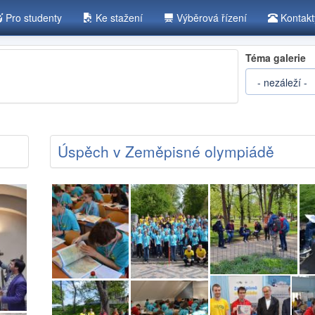
Pro studenty
Ke stažení
Výběrová řízení
Kontak
Téma galerie
Úspěch v Zeměpisné olympiádě