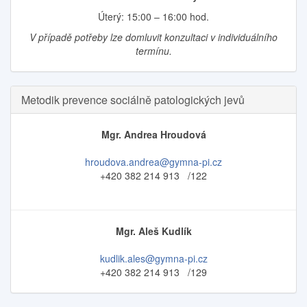
Úterý: 15:00 – 16:00 hod.
V případě potřeby lze domluvit konzultaci v individuálního
termínu.
Metodik prevence sociálně patologických jevů
Mgr. Andrea Hroudová
hroudova.andrea@gymna-pi.cz
+420 382 214 913 /122
Mgr. Aleš Kudlík
kudlik.ales@gymna-pi.cz
+420 382 214 913 /129