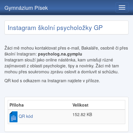
Gymnázium Písek
Toggl
navig
Přejít
Instagram školní psycholožky GP
k
hlavnímu
obsahu
Žáci mě mohou kontaktovat přes e-mail, Bakaláře, osobně či přes
školní Instagram:
psycholog.na.gymplu
Instagram slouží jako online nástěnka, kam umisťuji různé
zajímavosti z oblasti psychologie, tipy a novinky. Žáci mě tam
mohou přes soukromou zprávu oslovit a domluvit si schůzku.
QR kod s odkazem na Instagram najdete v příloze.
Příloha
Velikost
152.82 KB
QR kód