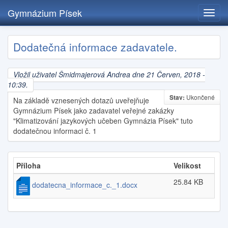
Gymnázium Písek
Toggl
navig
Přejít
Dodatečná informace zadavatele.
k
hlavnímu
obsahu
Vložil uživatel
Šmidmajerová Andrea
dne 21 Červen, 2018 -
10:39.
Stav:
Ukončené
Na základě vznesených dotazů uveřejňuje
Gymnázium Písek jako zadavatel veřejné zakázky
"Klimatizování jazykových učeben Gymnázia Písek" tuto
dodatečnou informaci č. 1
Příloha
Velikost
25.84 KB
dodatecna_informace_c._1.docx