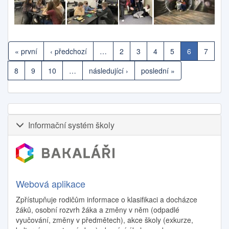
« první
‹ předchozí
…
2
3
4
5
6
7
8
9
10
…
následující ›
poslední »
Informační systém školy
Webová aplikace
Zpřístupňuje rodičům informace o klasifikaci a docházce
žáků, osobní rozvrh žáka a změny v něm (odpadlé
vyučování, změny v předmětech), akce školy (exkurze,