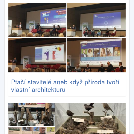
Ptačí stavitelé aneb když příroda tvoří
vlastní architekturu