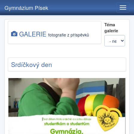
Gymnázium Písek
Toggl
navig
Přejít
Téma
k
galerie
GALERIE
hlavnímu
fotografie z příspěvků
obsahu
Srdíčkový den