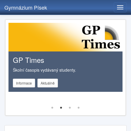
Gymnázium Písek
Toggl
navig
Přejít
k
hlavnímu
obsahu
GP Times
N
ším
Školní časopis vydávaný studenty.
Hl
či
ne
Informace
Aktuálně